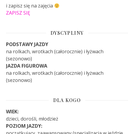
i zapisz się na zajęcia
ZAPISZ SIĘ
DYSCYPLINY
PODSTAWY JAZDY
na rolkach, wrotkach (całorocznie) i łyżwach
(sezonowo)
JAZDA FIGUROWA
na rolkach, wrotkach (całorocznie) i łyżwach
(sezonowo)
DLA KOGO
WIEK:
dzieci, dorośli, młodzież
POZIOM JAZDY:
początkujący, zaawansowany (specjalizacja w jeździe